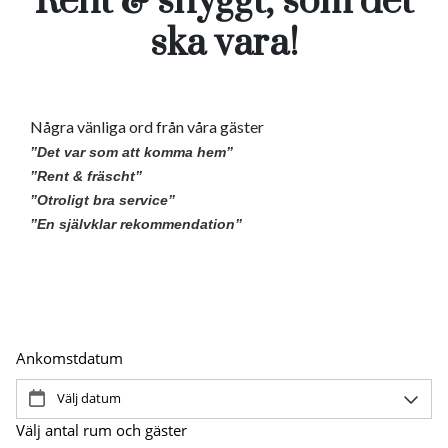
Rent & snyggt, som det
Pause
ska vara!
Några vänliga ord från våra gäster
”Det var som att komma hem”
”Rent & fräscht”
”Otroligt bra service”
”En självklar rekommendation”