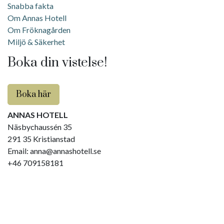
Snabba fakta
Om Annas Hotell
Om Fröknagården
Miljö & Säkerhet
Boka din vistelse!
Boka här
ANNAS HOTELL
Näsbychaussén 35
291 35 Kristianstad
Email:
anna@annashotell.se
+46 709158181